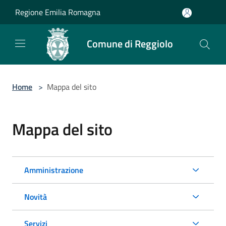
Salta al contenuto principale
Regione Emilia Romagna
Comune di Reggiolo
Home
>
Mappa del sito
Mappa del sito
Amministrazione
Novità
Servizi