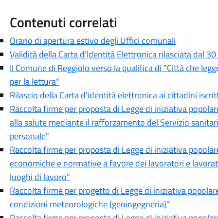
Contenuti correlati
Orario di apertura estivo degli Uffici comunali
Validità della Carta d'Identità Elettronica rilasciata dal 30
Il Comune di Reggiolo verso la qualifica di "Città che legge
per la lettura"
Rilascio della Carta d'identità elettronica ai cittadini iscrit
Raccolta firme per proposta di Legge di iniziativa popolare
alla salute mediante il rafforzamento del Servizio sanitar
personale"
Raccolta firme per proposta di Legge di iniziativa popolar
economiche e normative a favore dei lavoratori e lavoratri
luoghi di lavoro"
Raccolta firme per progetto di Legge di iniziativa popolare
condizioni meteorologiche (geoingegneria)"
Raccolta firme per proposta di Legge di iniziativa popolar