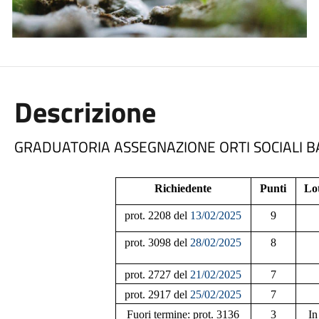
Descrizione
GRADUATORIA ASSEGNAZIONE ORTI SOCIALI 
Richiedente
Punti
Lo
prot. 2208 del
13/02/2025
9
prot. 3098 del
28/02/2025
8
prot. 2727 del
21/02/2025
7
prot. 2917 del
25/02/2025
7
Fuori termine: prot. 3136
3
In