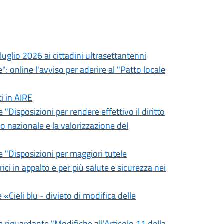
 luglio 2026 ai cittadini ultrasettantenni
": online l'avviso per aderire al "Patto locale
ti in AIRE
 "Disposizioni per rendere effettivo il diritto
io nazionale e la valorizzazione del
e "Disposizioni per maggiori tutele
ci in appalto e per più salute e sicurezza nei
 «Cieli blu - divieto di modifica delle
e riguardante "Modifiche all'Articolo 11 della