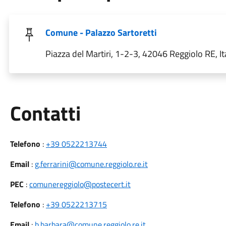
Comune - Palazzo Sartoretti
Piazza del Martiri, 1-2-3, 42046 Reggiolo RE, It
Utili
Contatti
Telefono
:
+39 0522213744
Email
:
g.ferrarini@comune.reggiolo.re.it
PEC
:
comunereggiolo@postecert.it
Telefono
:
+39 0522213715
Email
:
b.barbara@comune.reggiolo.re.it