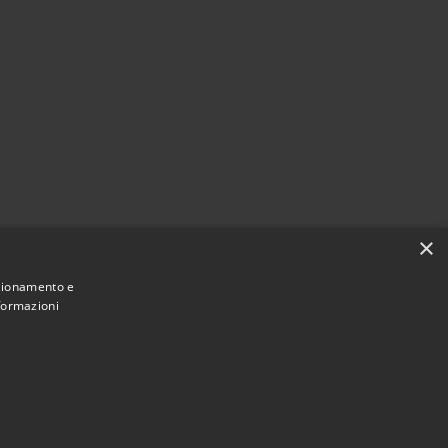
×
nzionamento e
nformazioni
Municipium
Accesso redazione
 Reggiolo • Powered by
•