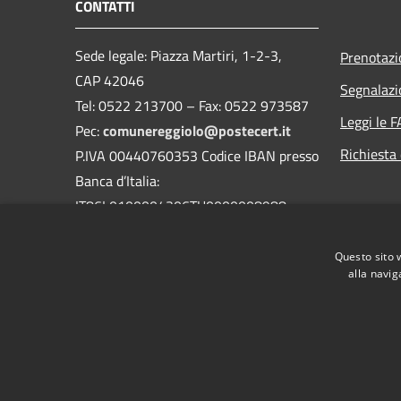
CONTATTI
Sede legale: Piazza Martiri, 1-2-3,
Prenotaz
CAP 42046
Segnalazi
Tel: 0522 213700 – Fax: 0522 973587
Leggi le 
Pec:
comunereggiolo@postecert.it
Richiesta 
P.IVA 00440760353 Codice IBAN presso
Banca d’Italia:
IT86L0100004306TU0000008988
IT86L0100004306TU0000008988
Questo sito 
alla navig
RSS
Accessibilità
Privacy
Cookie
Mappa de
AMT fino al 31/12/2021