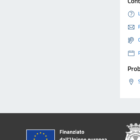
Cont
Prob