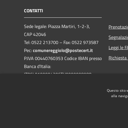
CONTATTI
Sede legale: Piazza Martiri, 1-2-3,
Prenotaz
CAP 42046
Segnalazi
Tel: 0522 213700 – Fax: 0522 973587
Leggi le 
Pec:
comunereggiolo@postecert.it
Richiesta 
P.IVA 00440760353 Codice IBAN presso
Banca d’Italia:
IT86L0100004306TU0000008988
IT86L0100004306TU0000008988
Questo sito 
alla navig
RSS
Accessibilità
Privacy
Cookie
Mappa de