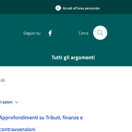
Accedi all'area personale
Seguici su
Cerca
Tutti gli argomenti
ali
i azioni
Approfondimenti su Tributi, finanze e
contravvenzioni