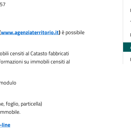
:57
(
www.agenziaterritorio.it
)
è possibile
bili censiti al Catasto fabbricati
nformazioni su immobili censiti al
l modulo
e, foglio, particella)
 immobile.
-line