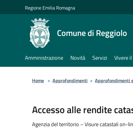
Salta al contenuto principale
Regione Emilia Romagna
Comune di Reggiolo
Amministrazione
Novità
Servizi
Vivere 
Home
>
Approfondimenti
>
Approfondimenti su
Accesso alle rendite catas
Agenzia del territorio – Visure catastali on-li