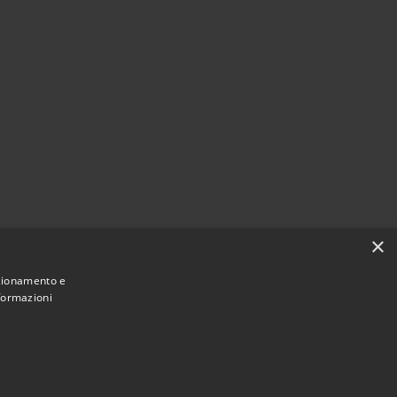
×
nzionamento e
nformazioni
Municipium
Accesso redazione
 Reggiolo • Powered by
•