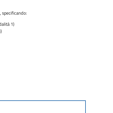
, specificando:
alità 1)
)