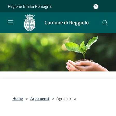
Salta al contenuto principale
Regione Emilia Romagna
Comune di Reggiolo
Home
>
Argomenti
>
Agricoltura