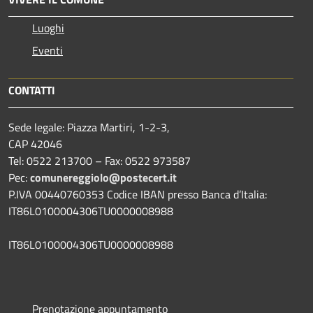
Luoghi
Eventi
CONTATTI
Sede legale: Piazza Martiri, 1-2-3,
CAP 42046
Tel: 0522 213700 – Fax: 0522 973587
Pec:
comunereggiolo@postecert.it
P.IVA 00440760353 Codice IBAN presso Banca d’Italia:
IT86L0100004306TU0000008988
IT86L0100004306TU0000008988
Prenotazione appuntamento