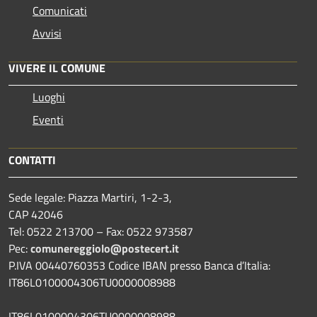
Comunicati
Avvisi
VIVERE IL COMUNE
Luoghi
Eventi
CONTATTI
Sede legale: Piazza Martiri, 1-2-3,
CAP 42046
Tel: 0522 213700 – Fax: 0522 973587
Pec:
comunereggiolo@postecert.it
P.IVA 00440760353 Codice IBAN presso Banca d’Italia:
IT86L0100004306TU0000008988
IT86L0100004306TU0000008988