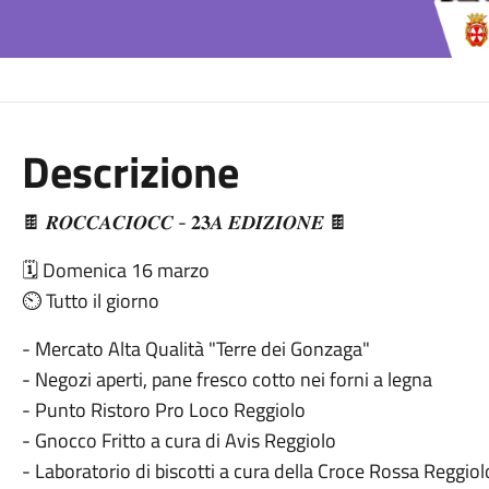
Descrizione
🍫 𝑹𝑶𝑪𝑪𝑨𝑪𝑰𝑶𝑪𝑪 - 𝟐𝟑𝑨 𝑬𝑫𝑰𝒁𝑰𝑶𝑵𝑬 🍫
🗓 Domenica 16 marzo
⏲️ Tutto il giorno
- Mercato Alta Qualità "Terre dei Gonzaga"
- Negozi aperti, pane fresco cotto nei forni a legna
- Punto Ristoro Pro Loco Reggiolo
- Gnocco Fritto a cura di Avis Reggiolo
- Laboratorio di biscotti a cura della Croce Rossa Reggiol