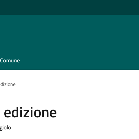
il Comune
edizione
 edizione
giolo