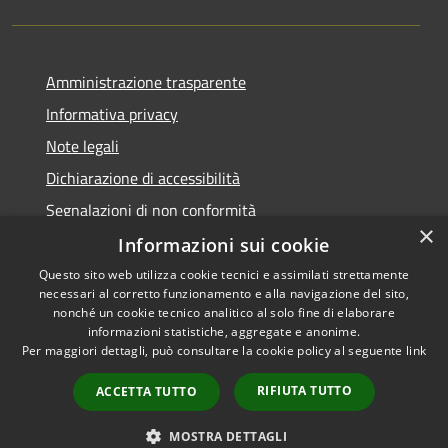
Amministrazione trasparente
Informativa privacy
Note legali
Dichiarazione di accessibilità
Segnalazioni di non conformità
×
Informazioni sui cookie
Questo sito web utilizza cookie tecnici e assimilati strettamente
necessari al corretto funzionamento e alla navigazione del sito,
RSS
Copyright © 2026 • Comune di
nonché un cookie tecnico analitico al solo fine di elaborare
informazioni statistiche, aggregate e anonime.
Accessibilità
Reggiolo • Powered by
Per maggiori dettagli, può consultare la cookie policy al seguente
link
Privacy
Municipium
Accesso
•
Cookie
redazione
RIFIUTA TUTTO
ACCETTA TUTTO
Mappa del sito
AMT fino al 31/12/2021
MOSTRA DETTAGLI