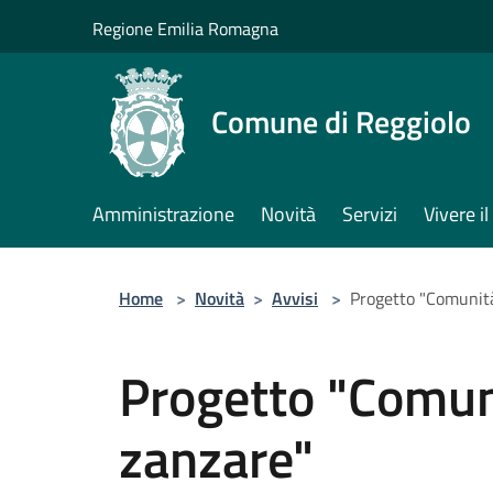
Salta al contenuto principale
Regione Emilia Romagna
Comune di Reggiolo
Amministrazione
Novità
Servizi
Vivere 
Home
>
Novità
>
Avvisi
>
Progetto "Comunità
Progetto "Comuni
zanzare"