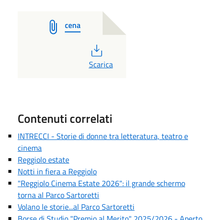
cena
PDF
Scarica
Contenuti correlati
INTRECCI - Storie di donne tra letteratura, teatro e
cinema
Reggiolo estate
Notti in fiera a Reggiolo
"Reggiolo Cinema Estate 2026": il grande schermo
torna al Parco Sartoretti
Volano le storie...al Parco Sartoretti
Borse di Studio "Premio al Merito" 2025/2026 - Aperto