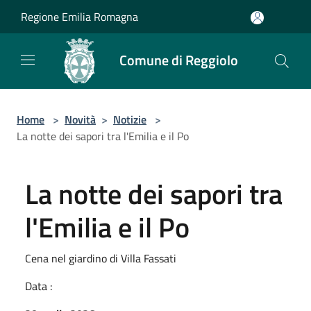
Salta al contenuto principale
Regione Emilia Romagna
Comune di Reggiolo
Home
>
Novità
>
Notizie
>
La notte dei sapori tra l'Emilia e il Po
La notte dei sapori tra
l'Emilia e il Po
Cena nel giardino di Villa Fassati
Data :