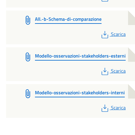
All.-b-Schema-di-comparazione
PDF
Scarica
Modello-osservazioni-stakeholders-esterni
PDF
Scarica
Modello-osservazioni-stakeholders-interni
PDF
Scarica