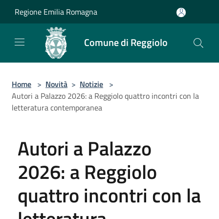
Salta al contenuto principale
Regione Emilia Romagna
Comune di Reggiolo
Home
>
Novità
>
Notizie
>
Autori a Palazzo 2026: a Reggiolo quattro incontri con la
letteratura contemporanea
Autori a Palazzo
2026: a Reggiolo
quattro incontri con la
letteratura