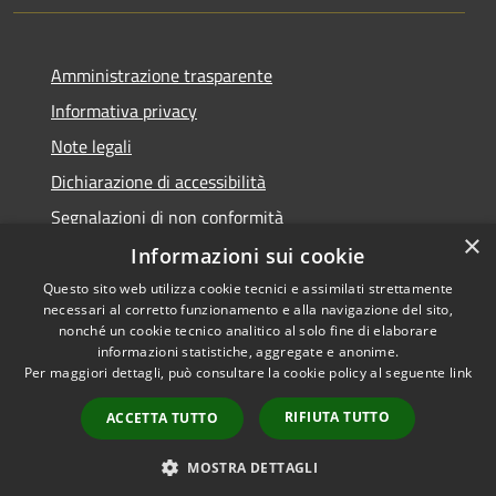
Amministrazione trasparente
Informativa privacy
Note legali
Dichiarazione di accessibilità
Segnalazioni di non conformità
×
Informazioni sui cookie
Questo sito web utilizza cookie tecnici e assimilati strettamente
necessari al corretto funzionamento e alla navigazione del sito,
RSS
Copyright © 2026 • Comune di
nonché un cookie tecnico analitico al solo fine di elaborare
Accessibilità
informazioni statistiche, aggregate e anonime.
Reggiolo • Powered by
Per maggiori dettagli, può consultare la cookie policy al seguente
link
Privacy
Municipium
Accesso
•
Cookie
redazione
RIFIUTA TUTTO
ACCETTA TUTTO
Mappa del sito
AMT fino al 31/12/2021
MOSTRA DETTAGLI