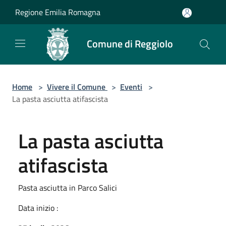
Salta al contenuto principale
Regione Emilia Romagna
Comune di Reggiolo
Home
>
Vivere il Comune
>
Eventi
>
La pasta asciutta atifascista
La pasta asciutta
atifascista
Pasta asciutta in Parco Salici
Data inizio :