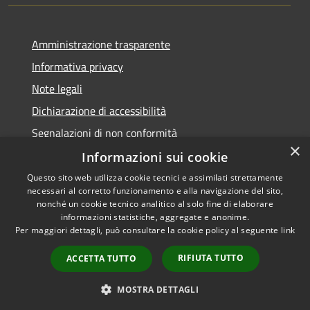
Amministrazione trasparente
Informativa privacy
Note legali
Dichiarazione di accessibilità
Segnalazioni di non conformità
×
Informazioni sui cookie
Questo sito web utilizza cookie tecnici e assimilati strettamente
necessari al corretto funzionamento e alla navigazione del sito,
RSS
Copyright © 2026 • Comune di
nonché un cookie tecnico analitico al solo fine di elaborare
Accessibilità
informazioni statistiche, aggregate e anonime.
Reggiolo • Powered by
Per maggiori dettagli, può consultare la cookie policy al seguente
link
Privacy
Municipium
Accesso
•
Cookie
redazione
RIFIUTA TUTTO
ACCETTA TUTTO
Mappa del sito
AMT fino al 31/12/2021
MOSTRA DETTAGLI