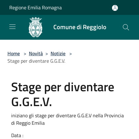
Salta al contenuto principale
Regione Emilia Romagna
Comune di Reggiolo
Home
>
Novità
>
Notizie
>
Stage per diventare G.G.E.V.
Stage per diventare
G.G.E.V.
iniziano gli stage per diventare G.G.E.V nella Provincia
di Reggio Emilia
Data :